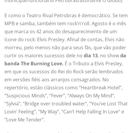
municipal/funcionário Petrobras/assinante O Globo)
E como o Teatro Rival Petrobras é democrático. Se tem
MPB e samba, também tem rock’n’roll. Agosto é o mês
que marca os 42 anos do desaparecimento de um
ícone do rock: Elvis Presley. Afinal de contas, Elvis não
morreu, pelo menos não para seus fãs, que vão poder
curtir os maiores sucessos dele no
dia 13
, no show
da
banda The Burning Love.
É o Tributo a Elvis Presley,
em que os sucessos do Rei do Rock serão lembrados
em versões fiéis aos arranjos consagrados. No
repertório, estão clássicos como “Heartbreak Hotel”,
“Suspicious Minds”, “Fever”, “Always On My Mind”,
“Sylvia”, “Bridge over troubled water”, “You’ve Lost That
Lovin’ Feeling”, “My Way”, “Can’t Help Falling In Love” e
“Love Me Tender”.