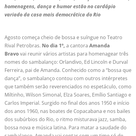
homenagens, dança e humor estão no cardápio
variado da casa mais democrática do Rio
Agosto começa cheio de bossa e suíngue no Teatro
Rival Petrobras.
No dia 1º,
a cantora
Amanda
Bravo
vai reunir vários artistas para homenagear três
nomes do sambalanço: Orlandivo, Ed Lincoln e Durval
Ferreira, pai de Amanda. Conhecido como a “bossa que
dança”, o sambalanço contou com outros intérpretes
que também serão reverenciados no espetáculo, como
Miltinho, Wilson Simonal, Elza Soares, Emílio Santiago e
Carlos Imperial. Surgido no final dos anos 1950 e início
dos anos 1960, nas boates de Copacabana e nos bailes
dos subúrbios do Rio, o ritmo misturava jazz, samba,
bossa nova e música latina. Para matar a saudade do
sambalanço, Amanda vai contar com um time só de