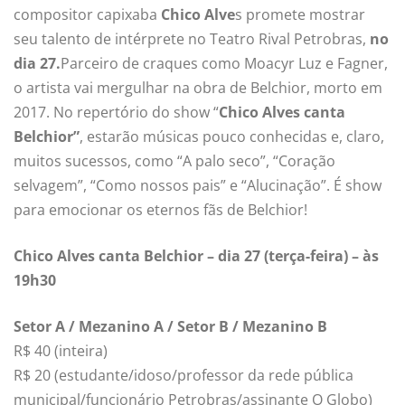
compositor capixaba
Chico Alve
s promete mostrar
seu talento de intérprete no Teatro Rival Petrobras,
no
dia 27.
Parceiro de craques como Moacyr Luz e Fagner,
o artista vai mergulhar na obra de Belchior, morto em
2017. No repertório do show “
Chico Alves canta
Belchior”
, estarão músicas pouco conhecidas e, claro,
muitos sucessos, como “A palo seco”, “Coração
selvagem”, “Como nossos pais” e “Alucinação”. É show
para emocionar os eternos fãs de Belchior!
Chico Alves canta Belchior – dia 27 (terça-feira) – às
19h30
Setor A / Mezanino A / Setor B / Mezanino B
R$ 40 (inteira)
R$ 20 (estudante/idoso/professor da rede pública
municipal/funcionário Petrobras/assinante O Globo)