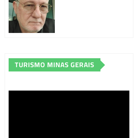
TURISMO MINAS GERAIS
Tocador
de
vídeo