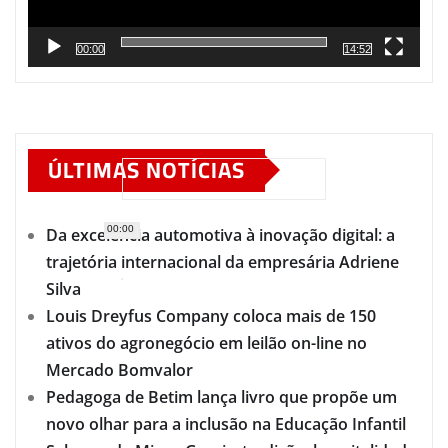
00:00
14:52
ÚLTIMAS NOTÍCIAS
00:00
Da excelência automotiva à inovação digital: a
trajetória internacional da empresária Adriene
Silva
Louis Dreyfus Company coloca mais de 150
ativos do agronegócio em leilão on-line no
Mercado Bomvalor
Pedagoga de Betim lança livro que propõe um
novo olhar para a inclusão na Educação Infantil