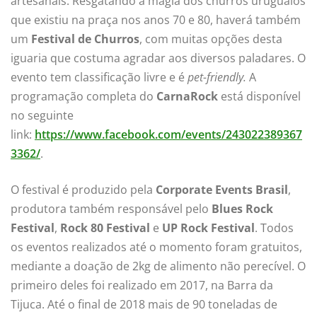
artesanais. Resgatando a magia dos churros uruguaios
que existiu na praça nos anos 70 e 80, haverá também
um
Festival de Churros
, com muitas opções desta
iguaria que costuma agradar aos diversos paladares. O
evento tem classificação livre e é
pet-friendly.
A
programação completa do
CarnaRock
está disponível
no seguinte
link:
https://www.facebook.com/events/243022389367
3362/
.
O festival é produzido pela
Corporate Events Brasil
,
produtora também responsável pelo
Blues Rock
Festival
,
Rock 80 Festival
e
UP Rock Festival
. Todos
os eventos realizados até o momento foram gratuitos,
mediante a doação de 2kg de alimento não perecível. O
primeiro deles foi realizado em 2017, na Barra da
Tijuca. Até o final de 2018 mais de 90 toneladas de