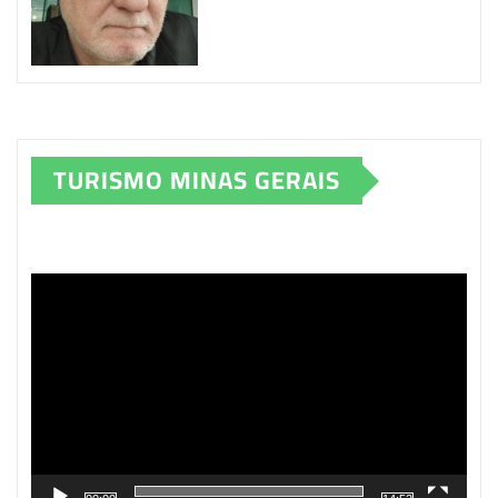
TURISMO MINAS GERAIS
Tocador
de
vídeo