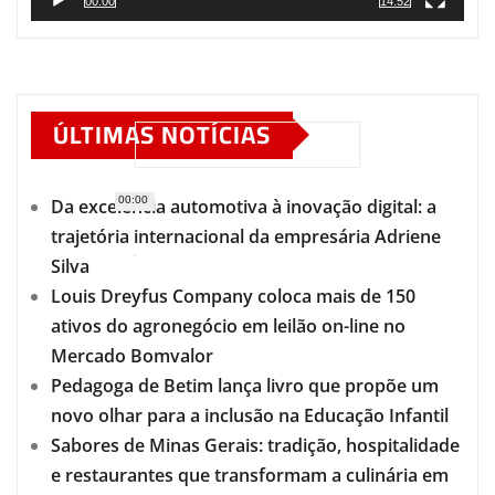
00:00
14:52
ÚLTIMAS NOTÍCIAS
00:00
Da excelência automotiva à inovação digital: a
trajetória internacional da empresária Adriene
Silva
Louis Dreyfus Company coloca mais de 150
ativos do agronegócio em leilão on-line no
Mercado Bomvalor
Pedagoga de Betim lança livro que propõe um
novo olhar para a inclusão na Educação Infantil
Sabores de Minas Gerais: tradição, hospitalidade
e restaurantes que transformam a culinária em