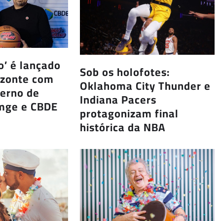
’ é lançado
Sob os holofotes:
izonte com
Oklahoma City Thunder e
verno de
Indiana Pacers
mge e CBDE
protagonizam final
histórica da NBA