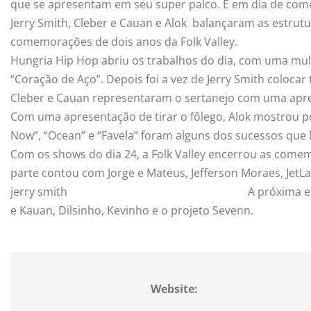
que se apresentam em seu super palco. E em dia de com
Jerry Smith, Cleber e Cauan e Alok balançaram as estrut
comemorações de dois anos da Folk Valley.
Hungria Hip Hop abriu os trabalhos do dia, com uma mu
“Coração de Aço”. Depois foi a vez de Jerry Smith coloca
Cleber e Cauan representaram o sertanejo com uma apres
Com uma apresentação de tirar o fôlego, Alok mostrou p
Now”, “Ocean” e “Favela” foram alguns dos sucessos que 
Com os shows do dia 24, a Folk Valley encerrou as comem
parte contou com Jorge e Mateus, Jefferson Moraes, JetLa
jerry smith
A próxima e
e Kauan, Dilsinho, Kevinho e o projeto Sevenn.
Website: