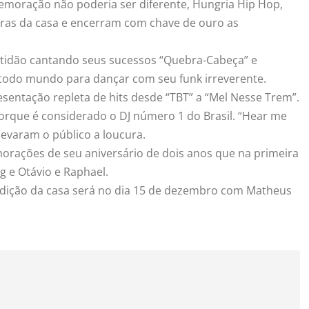
emoração não poderia ser diferente, Hungria Hip Hop,
uras da casa e encerram com chave de ouro as
ltidão cantando seus sucessos “Quebra-Cabeça” e
r todo mundo para dançar com seu funk irreverente.
entação repleta de hits desde “TBT” a “Mel Nesse Trem”.
orque é considerado o DJ número 1 do Brasil. “Hear me
levaram o público a loucura.
orações de seu aniversário de dois anos que na primeira
g e Otávio e Raphael.
dição da casa será no dia 15 de dezembro com Matheus