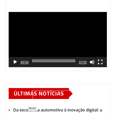
Tocador
de
vídeo
00:00
14:52
ÚLTIMAS NOTÍCIAS
00:00
Da excelência automotiva à inovação digital: a