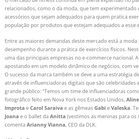
relacionados, como o da moda, que tem experimentado 
acessórios que sejam adequados para quem pratica exerc
população por produtos que estejam adequados a esse es
Entre as maiores demandas deste mercado está a moda f
desempenho durante a prática de exercícios físicos. Nes
uma das principais empresas no e-commerce nacional. A
apostando em um modelo dinâmico de negócios, com venda
O sucesso da marca também se deve a uma estratégia de 
através de influenciadoras digitais que são celebridade
grande público: “Temos um time de influenciadoras com
fotográfico feito em Nova York nos Estados Unidos,
Alin
Improta
e
Carol Saraiva
e as gêmeas
Gabi
e
Valeska
. T
Joana
e o ballet da
Anitta
(vestimos as meninas para os s
comenta
Arianny Vianna
, CEO da DLK.