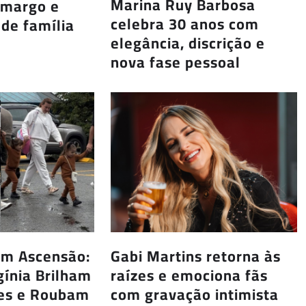
Marina Ruy Barbosa
amargo e
celebra 30 anos com
 de família
elegância, discrição e
nova fase pessoal
em Ascensão:
Gabi Martins retorna às
gínia Brilham
raízes e emociona fãs
res e Roubam
com gravação intimista