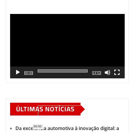
Tocador
de
vídeo
00:00
14:52
ÚLTIMAS NOTÍCIAS
00:00
Da excelência automotiva à inovação digital: a