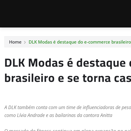
Home
DLK Modas é destaque do e-commerce brasileiro 
DLK Modas é destaque
brasileiro e se torna c
A DLK também conta com um time de influenciadoras de peso c
como Lívia Andrade e as bailarinas da cantora Anitta
O mercado de fitness continua em plena expansão no país