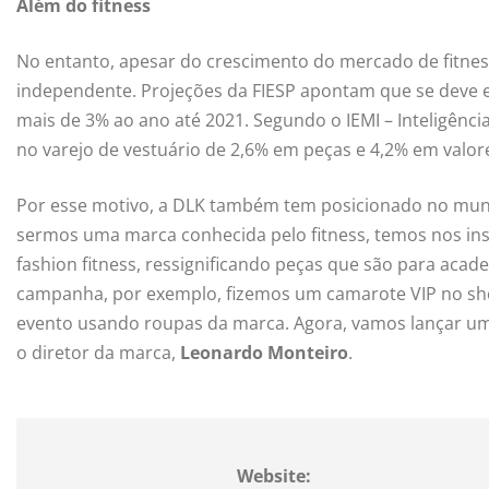
Além do fitness
No entanto, apesar do crescimento do mercado de fitne
independente. Projeções da FIESP apontam que se deve e
mais de 3% ao ano até 2021. Segundo o IEMI – Inteligênci
no varejo de vestuário de 2,6% em peças e 4,2% em val
Por esse motivo, a DLK também tem posicionado no mund
sermos uma marca conhecida pelo fitness, temos nos i
fashion fitness, ressignificando peças que são para acad
campanha, por exemplo, fizemos um camarote VIP no sho
evento usando roupas da marca. Agora, vamos lançar u
o diretor da marca,
Leonardo Monteiro
.
Website: