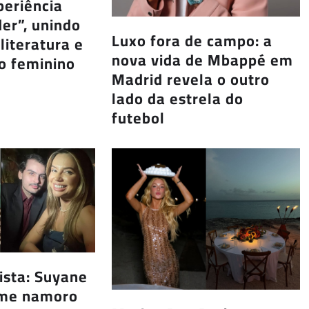
periência
der”, unindo
Luxo fora de campo: a
 literatura e
nova vida de Mbappé em
o feminino
Madrid revela o outro
lado da estrela do
futebol
ista: Suyane
ume namoro