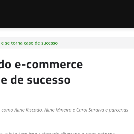
e se torna case de sucesso
 do e-commerce
ase de sucesso
omo Aline Riscado, Aline Mineiro e Carol Saraiva e parcerias
, e isto tem impulsionado diversos outros setores