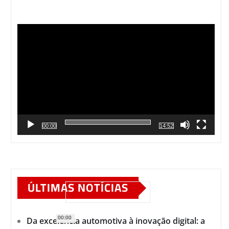
Tocador
de
vídeo
00:00
14:52
ÚLTIMAS NOTÍCIAS
00:00
Da excelência automotiva à inovação digital: a