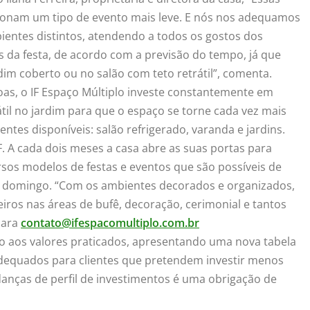
ionam um tipo de evento mais leve. E nós nos adequamos
entes distintos, atendendo a todos os gostos dos
es da festa, de acordo com a previsão do tempo, já que
m coberto ou no salão com teto retrátil”, comenta.
as, o IF Espaço Múltiplo investe constantemente em
til no jardim para que o espaço se torne cada vez mais
entes disponíveis: salão refrigerado, varanda e jardins.
. A cada dois meses a casa abre as suas portas para
ersos modelos de festas e eventos que são possíveis de
o, domingo. “Com os ambientes decorados e organizados,
iros nas áreas de bufê, decoração, cerimonial e tantos
 para
contato@ifespacomultiplo.com.
br
o aos valores praticados, apresentando uma nova tabela
adequados para clientes que pretendem investir menos
nças de perfil de investimentos é uma obrigação de