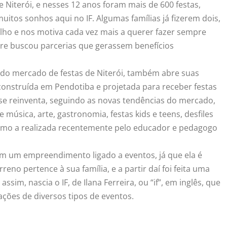
de Niterói, e nesses 12 anos foram mais de 600 festas,
uitos sonhos aqui no IF. Algumas famílias já fizerem dois,
lho e nos motiva cada vez mais a querer fazer sempre
pre buscou parcerias que gerassem benefícios
 do mercado de festas de Niterói, também abre suas
construída em Pendotiba e projetada para receber festas
se reinventa, seguindo as novas tendências do mercado,
 música, arte, gastronomia, festas kids e teens, desfiles
 como a realizada recentemente pelo educador e pedagogo
em um empreendimento ligado a eventos, já que ela é
rreno pertence à sua família, e a partir daí foi feita uma
im, nascia o IF, de Ilana Ferreira, ou “if”, em inglês, que
zações de diversos tipos de eventos.