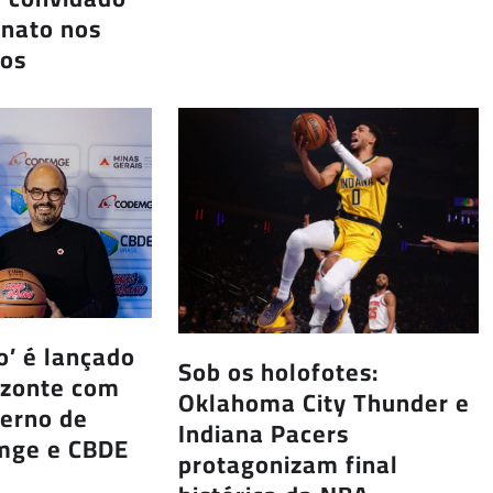
nato nos
dos
’ é lançado
Sob os holofotes:
izonte com
Oklahoma City Thunder e
verno de
Indiana Pacers
mge e CBDE
protagonizam final