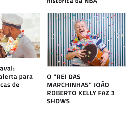
histórica da NBA
aval:
alerta para
O “REI DAS
icas de
MARCHINHAS” JOÃO
ROBERTO KELLY FAZ 3
SHOWS