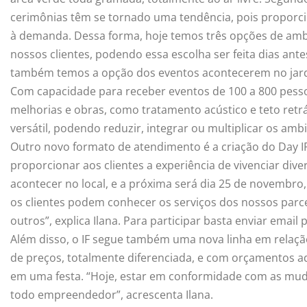
cerimônias têm se tornado uma tendência, pois proporc
à demanda. Dessa forma, hoje temos três opções de ambi
nossos clientes, podendo essa escolha ser feita dias ant
também temos a opção dos eventos acontecerem no jardi
Com capacidade para receber eventos de 100 a 800 pesso
melhorias e obras, como tratamento acústico e teto retrá
versátil, podendo reduzir, integrar ou multiplicar os ambi
Outro novo formato de atendimento é a criação do Day IF
proporcionar aos clientes a experiência de vivenciar div
acontecer no local, e a próxima será dia 25 de novembr
os clientes podem conhecer os serviços dos nossos parce
outros”, explica Ilana. Para participar basta enviar email
Além disso, o IF segue também uma nova linha em relaçã
de preços, totalmente diferenciada, e com orçamentos 
em uma festa. “Hoje, estar em conformidade com as muda
todo empreendedor”, acrescenta Ilana.