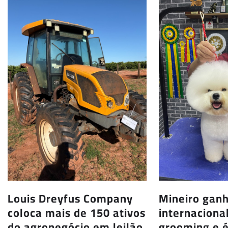
Louis Dreyfus Company
Mineiro ganh
coloca mais de 150 ativos
internaciona
do agronegócio em leilão
grooming e 