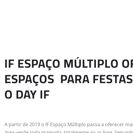
IF ESPAÇO MÚLTIPLO 
ESPAÇOS PARA FESTAS 
O DAY IF
A partir de 2019 o IF Espaço Múltiplo passa a oferecer 
área verde toda gramada, totalmente ao ar livre. Segundo 