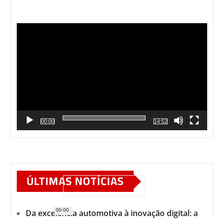
Tocador
de
vídeo
00:00
14:52
ÚLTIMAS NOTÍCIAS
00:00
Da excelência automotiva à inovação digital: a