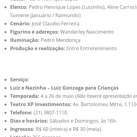
Elenco:
Pedro Henrique Lopes (Luizinho), Aline Carrocin
Somene (Januário / Raimundo)
Cenário:
José Claudio Ferreira
Figurino e adereços:
Wanderley Nascimento
Ilumina
çã
o:
Pedro Mendonça
Produção e realização:
Entre Entretenimento
Serviço:
Luiz e Nazinha – Luiz Gonzaga para Crianças
Temporada:
4 a 26 de maio (
Não haverá apresentação e
Teatro XP Investimentos:
Av. Bartolomeu Mitre, 1.110-
Telefone:
(21) 3807-1110.
Dias e horários:
Sábados e Domingos, às 16h.
Ingressos:
R$ 60 (inteira) e R$ 30 (meia).