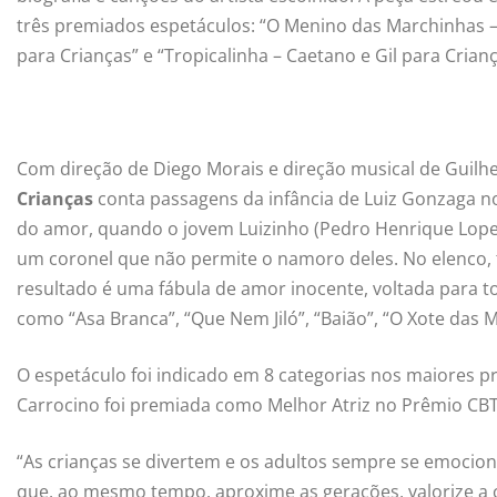
três premiados espetáculos: “O Menino das Marchinhas – 
para Crianças” e “Tropicalinha – Caetano e Gil para Crianç
Com direção de Diego Morais e direção musical de Guil
Crianças
conta passagens da infância de Luiz Gonzaga n
do amor, quando o jovem Luizinho (Pedro Henrique Lopes)
um coronel que não permite o namoro deles. No elenco,
resultado é uma fábula de amor inocente, voltada para t
como “Asa Branca”, “Que Nem Jiló”, “Baião”, “O Xote das M
O espetáculo foi indicado em 8 categorias nos maiores prê
Carrocino foi premiada como Melhor Atriz no Prêmio CBTIJ
“As crianças se divertem e os adultos sempre se emocio
que, ao mesmo tempo, aproxime as gerações, valorize a cu