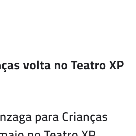
ças volta no Teatro XP
onzaga para Crianças
 maio no Teatro XP