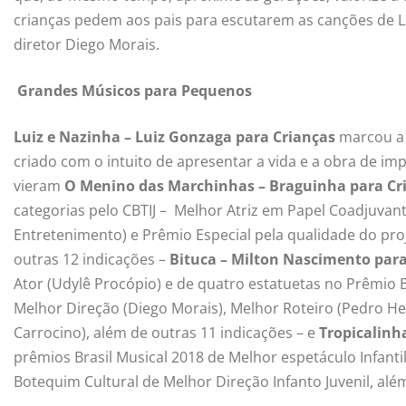
crianças pedem aos pais para escutarem as canções de Lu
diretor Diego Morais.
Grandes Músicos para Pequenos
Luiz e Nazinha – Luiz Gonzaga para Crianças
marcou a 
criado com o intuito de apresentar a vida e a obra de i
vieram
O Menino das Marchinhas – Braguinha para Cr
categorias pelo CBTIJ – Melhor Atriz em Papel Coadjuvant
Entretenimento) e Prêmio Especial pela qualidade do pro
outras 12 indicações –
Bituca – Milton Nascimento para
Ator (Udylê Procópio) e de quatro estatuetas no Prêmio B
Melhor Direção (Diego Morais), Melhor Roteiro (Pedro He
Carrocino), além de outras 11 indicações – e
Tropicalinh
prêmios Brasil Musical 2018 de Melhor espetáculo Infantil
Botequim Cultural de Melhor Direção Infanto Juvenil, alé