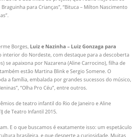
Braguinha para Crianças”, “Bituca – Milton Nascimento
as”.
herme Borges,
Luiz e Nazinha – Luiz Gonzaga para
o interior do Nordeste, com destaque para a descoberta
 se apaixona por Nazarena (Aline Carrocino), filha de
 também estão Martina Blink e Sergio Somene. O
oda a família, embalada por grandes sucessos do músico,
eninas”, “Olha Pro Céu”, entre outros.
mios de teatro infantil do Rio de Janeiro e Aline
 de Teatro Infantil 2015.
nam. E o que buscamos é exatamente isso: um espetáculo
ltura brasileira, e que desperte a curiosidade. Muitas