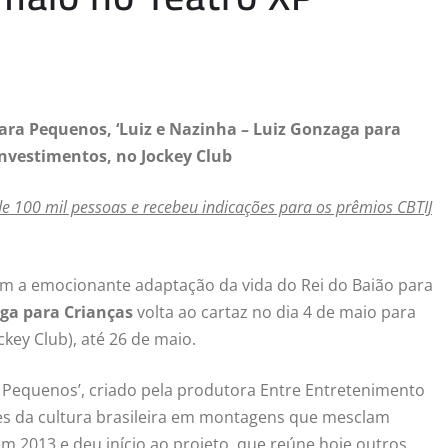
ara Pequenos, ‘
Luiz e Nazinha – Luiz Gonzaga para
 Investimentos, no Jockey Club
de 100 mil pessoas e recebeu indicações para os prêmios CBTIJ
om a emocionante adaptação da vida do Rei do Baião para
aga para Crianças
volta ao cartaz no dia 4 de maio para
key Club), até 26 de maio.
 Pequenos’, criado pela produtora Entre Entretenimento
es da cultura brasileira em montagens que mesclam
em 2013 e deu início ao projeto, que reúne hoje outros