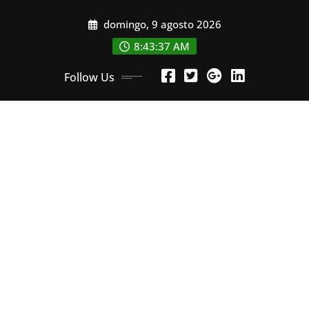
Skip
domingo, 9 agosto 2026
to
content
8:43:39 AM
Follow Us