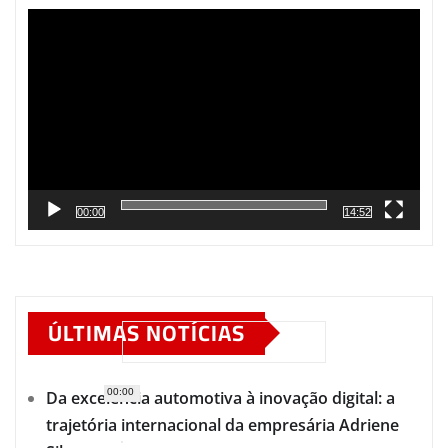
de
vídeo
00:00
14:52
ÚLTIMAS NOTÍCIAS
00:00
Da excelência automotiva à inovação digital: a
trajetória internacional da empresária Adriene