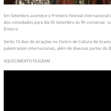
Em Setembro acontece o Primeiro Festival internacional 
dos convidados para dia 05 Setembro às 9h conversar sob
Enterro
Serão 10 dias de atrações no Centro de Cultura de Gramad
palestrantes internacionais, além de diversas partes do B
AQUECIMENTO FILIGRAM