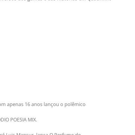
com apenas 16 anos lançou o polêmico
ÓDIO POESIA MIX.
dré Luis Mansur, lança O Perfume do