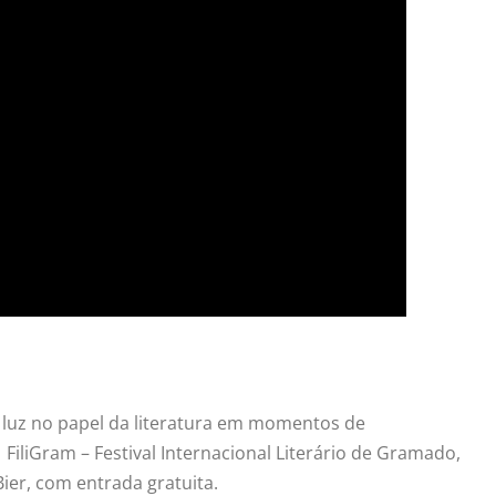
r luz no papel da literatura em momentos de
o
FiliGram
– Festival Internacional Literário de Gramado,
ier, com entrada gratuita.