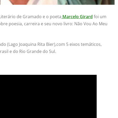
Literário de Gramado e o poeta
Marcelo Girard
foi um
re poesia, carreira e seu novo livro: Não Vou Ao Meu
o (Lago Joaquina Rita Bier),com 5 eixos temáticos,
rasil e do Rio Grande do Sul.