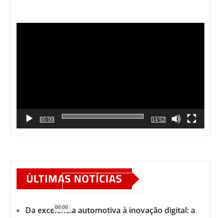
Tocador
de
vídeo
00:00
14:52
ÚLTIMAS NOTÍCIAS
00:00
Da excelência automotiva à inovação digital: a