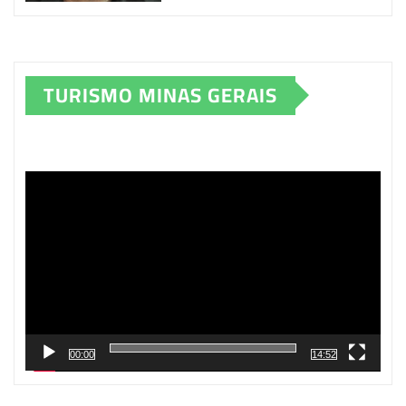
TURISMO MINAS GERAIS
Tocador
de
vídeo
00:00
14:52