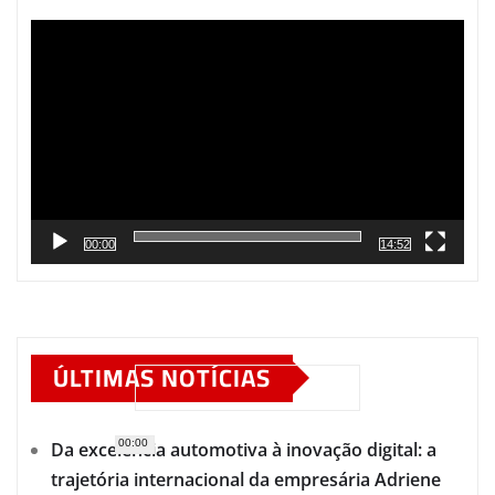
Tocador
de
vídeo
00:00
14:52
ÚLTIMAS NOTÍCIAS
00:00
Da excelência automotiva à inovação digital: a
trajetória internacional da empresária Adriene