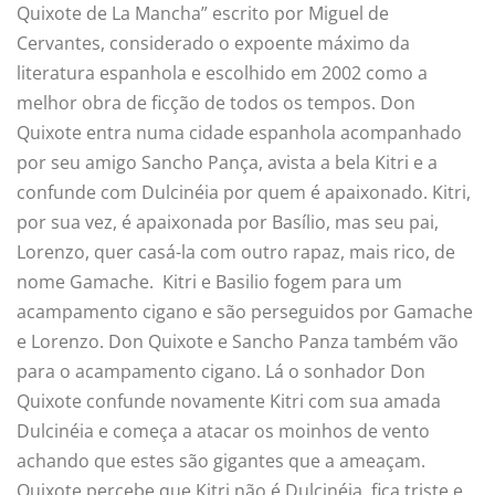
Quixote de La Mancha” escrito por Miguel de
Cervantes, considerado o expoente máximo da
literatura espanhola e escolhido em 2002 como a
melhor obra de ficção de todos os tempos. Don
Quixote entra numa cidade espanhola acompanhado
por seu amigo Sancho Pança, avista a bela Kitri e a
confunde com Dulcinéia por quem é apaixonado. Kitri,
por sua vez, é apaixonada por Basílio, mas seu pai,
Lorenzo, quer casá-la com outro rapaz, mais rico, de
nome Gamache. Kitri e Basilio fogem para um
acampamento cigano e são perseguidos por Gamache
e Lorenzo. Don Quixote e Sancho Panza também vão
para o acampamento cigano. Lá o sonhador Don
Quixote confunde novamente Kitri com sua amada
Dulcinéia e começa a atacar os moinhos de vento
achando que estes são gigantes que a ameaçam.
Quixote percebe que Kitri não é Dulcinéia, fica triste e