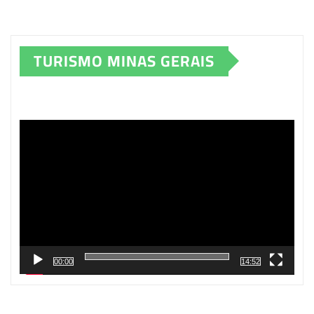
TURISMO MINAS GERAIS
Tocador
de
vídeo
00:00
14:52