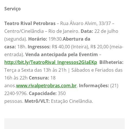
Serviço
Teatro Rival Petrobras
– Rua Álvaro Alvim, 33/37 –
Centro/Cinelândia – Rio de Janeiro.
Data:
22 de julho
(segunda).
Horário:
19h30.
Abertura da
casa:
18h.
Ingressos:
R$ 40,00 (Inteira), R$ 20,00 (meia-
entrada).
Venda antecipada pela Eventim
–
http://bit.ly/TeatroRival_Ingressos2GIaEKp
Bilheteria:
Terça a Sexta das 13h às 21h | Sábados e Feriados das
16h às 22h
Censura:
18
anos.
www.rivalpetrobras.com.br
.
Informações:
(21)
2240-9796.
Capacidade:
350
pessoas.
Metrô/VLT:
Estação Cinelândia.