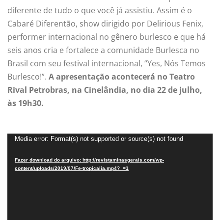
diferente de tudo o que você já assistiu. Assim é o
Cabaré Diferentão, show dirigido por Delirious Fenix,
performer internacional no gênero burlesco e que há
seis anos cria e fortalece a comunidade Burlesca no
Brasil com seu festival internacional, “Yes, Nós Temos
Burlesco!”.
A apresentação acontecerá no Teatro
Rival Petrobras, na Cinelândia, no dia 22 de julho,
às 19h30.
T
Media error: Format(s) not supported or source(s) not found
o
Fazer download do arquivo: http://revistaminasgerais.com/wp-
c
content/uploads/2019/07/Fe-tropicalia.mp4?_=1
a
d
o
r