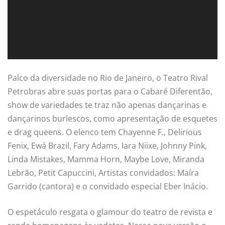
Palco da diversidade no Rio de Janeiro, o Teatro Rival
Petrobras abre suas portas para o Cabaré Diferentão,
show de variedades te traz não apenas dançarinas e
dançarinos burlescos, como apresentação de esquetes
e drag queens. O elenco tem Chayenne F., Delirious
Fenix, Ewá Brazil, Fary Adams, Iara Niixe, Johnny Pink,
Linda Mistakes, Mamma Horn, Maybe Love, Miranda
Lebrão, Petit Capuccini, Artistas convidados: Maíra
Garrido (cantora) e o convidado especial Eber Inácio.
O espetáculo resgata o glamour do teatro de revista e