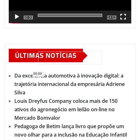
00:00
14:52
ÚLTIMAS NOTÍCIAS
00:00
Da excelência automotiva à inovação digital: a
trajetória internacional da empresária Adriene
Silva
Louis Dreyfus Company coloca mais de 150
ativos do agronegócio em leilão on-line no
Mercado Bomvalor
Pedagoga de Betim lança livro que propõe um
novo olhar para a inclusão na Educação Infantil