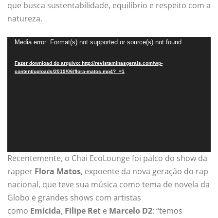
que busca sustentabilidade, equilíbrio e respeito com a
natureza.
T
Media error: Format(s) not supported or source(s) not found
o
Fazer download do arquivo: http://revistaminasgerais.com/wp-
c
content/uploads/2019/06/flora-matos.mp4?_=1
a
d
o
r
d
e
Recentemente, o Chai EcoLounge foi palco do show da
v
rapper
Flora Matos
, expoente da nova geração do rap
í
nacional, que teve sua música como tema de novela da
d
Globo e grandes shows com artistas
e
como
Emicida
,
Filipe Ret
e
Marcelo D2
: “temos
o