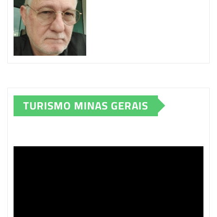
TURISMO MINAS GERAIS
Tocador
de
vídeo