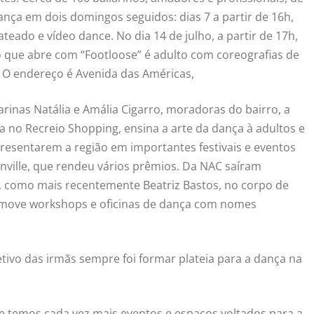
ança em dois domingos seguidos: dias 7 a partir de 16h,
pateado e vídeo dance. No dia 14 de julho, a partir de 17h,
 que abre com “Footloose” é adulto com coreografias de
 O endereço é Avenida das Américas,
arinas Natália e Amália Cigarro, moradoras do bairro, a
a no Recreio Shopping, ensina a arte da dança à adultos e
presentarem a região em importantes festivais e eventos
oinville, que rendeu vários prêmios. Da NAC saíram
, como mais recentemente Beatriz Bastos, no corpo de
omove workshops e oficinas de dança com nomes
etivo das irmãs sempre foi formar plateia para a dança na
 e temos cada vez mais eventos e espaços voltados para a