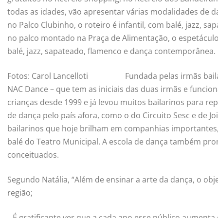
todas as idades, vão apresentar várias modalidades de d
no Palco Clubinho, o roteiro é infantil, com balé, jazz, sa
no palco montado na Praça de Alimentação, o espetáculo
balé, jazz, sapateado, flamenco e dança contemporânea.
Fotos: Carol Lancelloti
Fundada pelas irmãs bail
NAC Dance – que tem as iniciais das duas irmãs e funcion
crianças desde 1999 e já levou muitos bailarinos para re
de dança pelo país afora, como o do Circuito Sesc e de J
bailarinos que hoje brilham em companhias importantes
balé do Teatro Municipal. A escola de dança também pr
conceituados.
Segundo Natália, “Além de ensinar a arte da dança, o obj
região;
_ É gratificante ver que a cada ano esse público aumenta