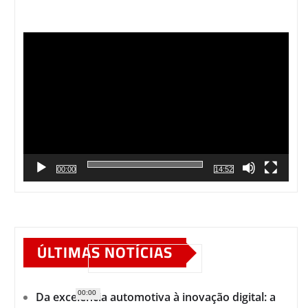
Tocador
de
vídeo
00:00
14:52
ÚLTIMAS NOTÍCIAS
00:00
Da excelência automotiva à inovação digital: a