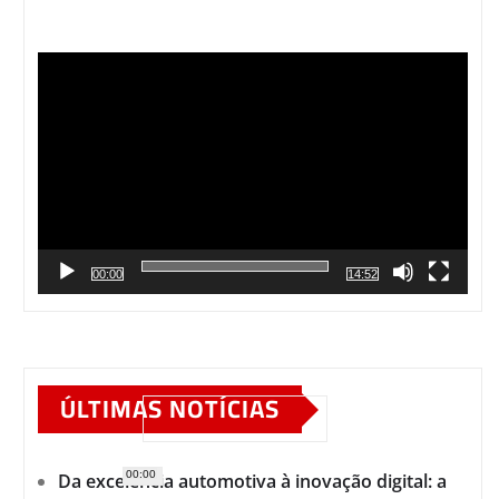
Tocador
de
vídeo
00:00
14:52
ÚLTIMAS NOTÍCIAS
00:00
Da excelência automotiva à inovação digital: a