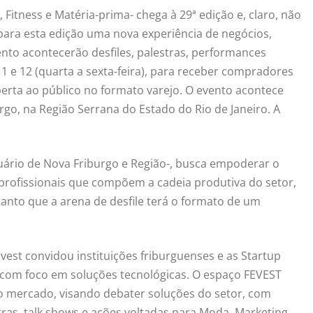
, Fitness e Matéria-prima- chega à 29ª edição e, claro, não
para esta edição uma nova experiência de negócios,
nto acontecerão desfiles, palestras, performances
11 e 12 (quarta a sexta-feira), para receber compradores
berta ao público no formato varejo. O evento acontece
go, na Região Serrana do Estado do Rio de Janeiro. A
tuário de Nova Friburgo e Região-, busca empoderar o
 profissionais que compõem a cadeia produtiva do setor,
anto que a arena de desfile terá o formato de um
est convidou instituições friburguenses e as Startup
, com foco em soluções tecnológicas. O espaço FEVEST
 no mercado, visando debater soluções do setor, com
stras, talk shows e ações voltadas para Moda, Marketing