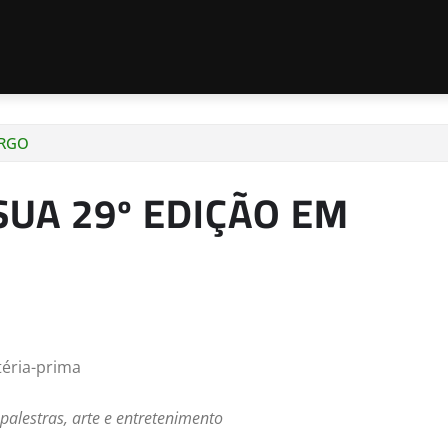
URGO
SUA 29º EDIÇÃO EM
téria-prima
palestras, arte e entretenimento