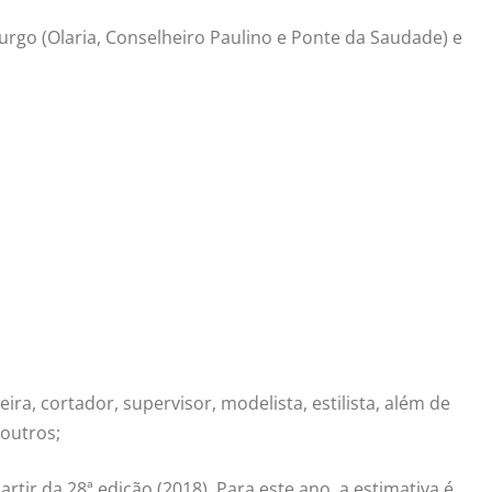
burgo (Olaria, Conselheiro Paulino e Ponte da Saudade) e
ira, cortador, supervisor, modelista, estilista, além de
 outros;
artir da 28ª edição (2018). Para este ano, a estimativa é