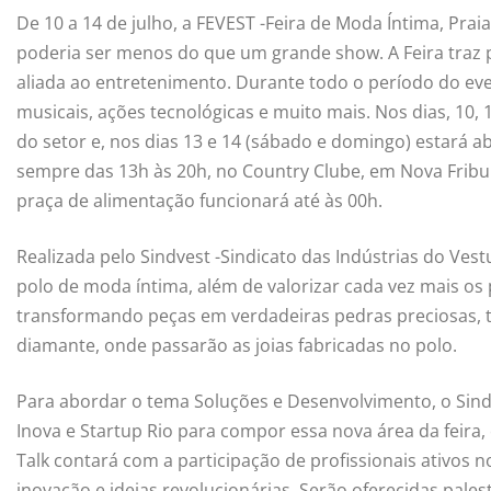
De 10 a 14 de julho, a FEVEST -Feira de Moda Íntima, Praia
poderia ser menos do que um grande show. A Feira traz 
aliada ao entretenimento. Durante todo o período do eve
musicais, ações tecnológicas e muito mais. Nos dias, 10, 
do setor e, nos dias 13 e 14 (sábado e domingo) estará a
sempre das 13h às 20h, no Country Clube, em Nova Fribur
praça de alimentação funcionará até às 00h.
Realizada pelo
Sindvest -Sindicato das Indústrias do Ves
polo de moda íntima, além de valorizar cada vez mais os
transformando peças em verdadeiras pedras preciosas, t
diamante, onde passarão as joias fabricadas no polo.
Para abordar o tema Soluções e Desenvolvimento, o Sindv
Inova e Startup Rio para compor essa nova área da feira
Talk contará com a participação de profissionais ativos
inovação e ideias revolucionárias. Serão oferecidas pale