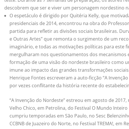
descobrem que ser e viver um personagem nordestino nã
O espetáculo é dirigido por Quitéria Kelly, que motiva
presidenciais de 2014, encontrou na obra do Professo
partida para refletir as divisões sociais brasileiras. Du
e Outras Artes” que remonta o surgimento de um recor
imaginário, e todas as motivações políticas para este 
mergulharam nos questionamentos dos mecanismos esté
formação de uma visão do nordeste brasileiro como um
imune ao impacto das grandes transformações sociais. 
Henrique Fontes escreveram a auto-ficção “A Invenção 
por vezes conflitante da história recente do estabelec
“A Invenção do Nordeste” estreou em agosto de 2017, n
Velho Chico, em Petrolina, do Festival O Mundo Inteiro
cumpriu temporadas em São Paulo, no Sesc Belenzinh
CCBNB de Juazeiro do Norte, no Festival TREMA!, em Reci