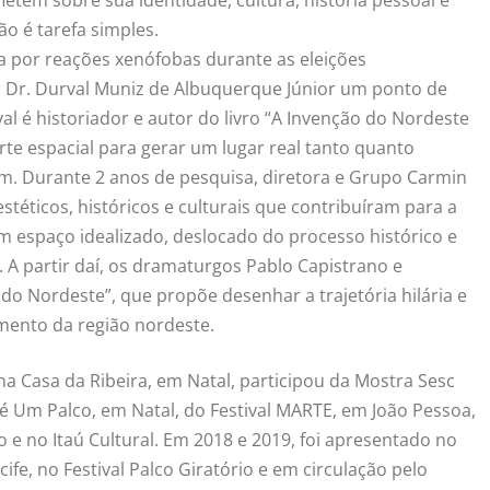
o é tarefa simples.
da por reações xenófobas durante as eleições
r Dr. Durval Muniz de Albuquerque Júnior um ponto de
rval é historiador e autor do livro “A Invenção do Nordeste
te espacial para gerar um lugar real tanto quanto
fim. Durante 2 anos de pesquisa, diretora e Grupo Carmin
ticos, históricos e culturais que contribuíram para a
 espaço idealizado, deslocado do processo histórico e
A partir daí, os dramaturgos Pablo Capistrano e
do Nordeste”, que propõe desenhar a trajetória hilária e
imento da região nordeste.
a Casa da Ribeira, em Natal, participou da Mostra Sesc
 é Um Palco, em Natal, do Festival MARTE, em João Pessoa,
o e no
Itaú
Cultural. Em 2018 e 2019, foi apresentado no
fe, no Festival Palco Giratório e em circulação pelo