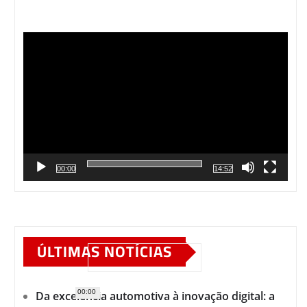
Tocador
de
vídeo
00:00
14:52
ÚLTIMAS NOTÍCIAS
00:00
Da excelência automotiva à inovação digital: a