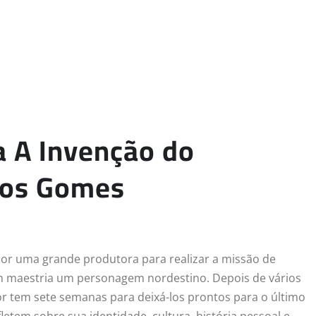
a A Invenção do
los Gomes
 por uma grande produtora para realizar a missão de
om maestria um personagem nordestino. Depois de vários
etor tem sete semanas para deixá-los prontos para o último
letem sobre sua identidade, cultura, história pessoal e