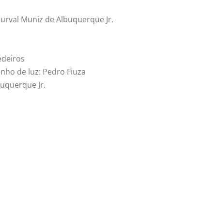
urval Muniz de Albuquerque Jr.
edeiros
enho de luz: Pedro Fiuza
buquerque Jr.