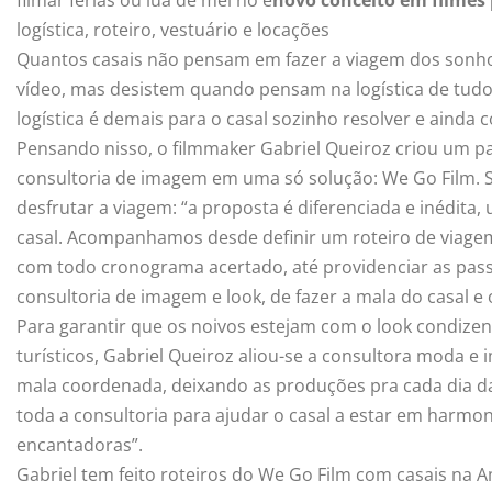
logística, roteiro, vestuário e locações
Quantos casais não pensam em fazer a viagem dos sonho
vídeo, mas desistem quando pensam na logística de tudo 
logística é demais para o casal sozinho resolver e ainda 
Pensando nisso, o filmmaker Gabriel Queiroz criou um pac
consultoria de imagem em uma só solução: We Go Film. S
desfrutar a viagem: “a proposta é diferenciada e inédita
casal. Acompanhamos desde definir um roteiro de viagem,
com todo cronograma acertado, até providenciar as passa
consultoria de imagem e look, de fazer a mala do casal e
Para garantir que os noivos estejam com o look condize
turísticos, Gabriel Queiroz aliou-se a consultora moda e
mala coordenada, deixando as produções pra cada dia da
toda a consultoria para ajudar o casal a estar em harmon
encantadoras”.
Gabriel tem feito roteiros do We Go Film com casais na A