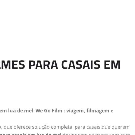
LMES PARA CASAIS EM
 em lua de mel We Go Film : viagem, filmagem e
to, que oferece solução completa para casais que querem
para casais em lua de mel
xterior sem se preocupar com