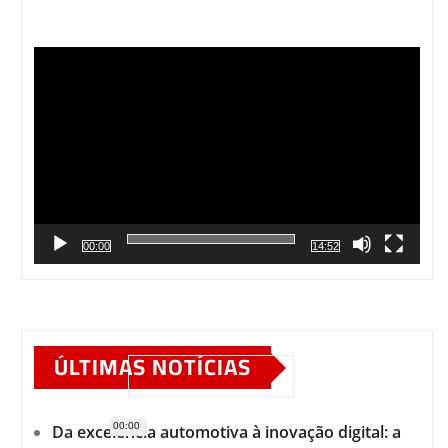
Tocador
de
vídeo
00:00
14:52
ÚLTIMAS NOTÍCIAS
00:00
Da excelência automotiva à inovação digital: a