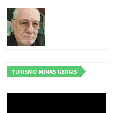
TURISMO MINAS GERAIS
Tocador
de
vídeo