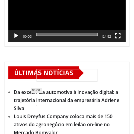
00:00
14:52
ÚLTIMAS NOTÍCIAS
00:00
Da excelência automotiva à inovação digital: a
trajetória internacional da empresária Adriene
Silva
Louis Dreyfus Company coloca mais de 150
ativos do agronegócio em leilão on-line no
Mercado Bomvalor