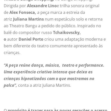
Dirigida por
Alexandre Lino
e trilha sonora original
de
Alex Fonseca,
a peça marca a estreia da
atriz
Juliana Martins
num espetáculo solo e retorna
ao Theatro Bangu a pedido do público. Inspirado no
balé do compositor russo
Tchaikovscky,
o
autor
Daniel Porto
criou uma adaptação moderna e
bem diferente do teatro comumente apresentado às
crianças.
“A peça reúne dança, música, teatro e performance.
Uma experiência criativa intensa que deixa as
crianças hipnotizadas com o que mostramos no
palco”,
conta a atriz Juliana Martins.
O
propósito é trazer para às novas gerações o acesso