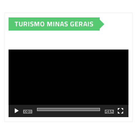
TURISMO MINAS GERAIS
Tocador
de
vídeo
00:00
14:52