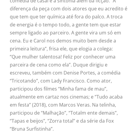
comédia de casal é a sintonia além da ficção. “A
diferença da peça com dois atores que eu acredito é
que tem que ter química até fora do palco. A troca
de energia é o tempo todo, a gente tem que estar
sempre ligado ao parceiro. A gente vira um só em
cena. Eu e Carol nos demos muito bem desde a
primeira leitura”, frisa ele, que elogia a colega:
“Que
mulher
talentosa! Feliz por conhecer uma
parceira de cena como ela”. Duque dirigiu e
escreveu, também com Denise Portes, a comédia
“Tricotando”, com Lady Francisco. Como ator,
participou dos filmes “Minha fama de mau”,
atualmente em cartaz nos cinemas; e “Tudo acaba
em festa” (2018), com Marcos Veras. Na telinha,
participou de “Malhação”, “Totalm ente demais”,
“Tapas e beijos”, “Zorra total” e da série da Fox
“Bruna Surfistinha”.