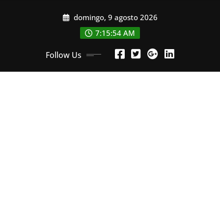
Skip
domingo, 9 agosto 2026
to
content
7:15:56 AM
Follow Us