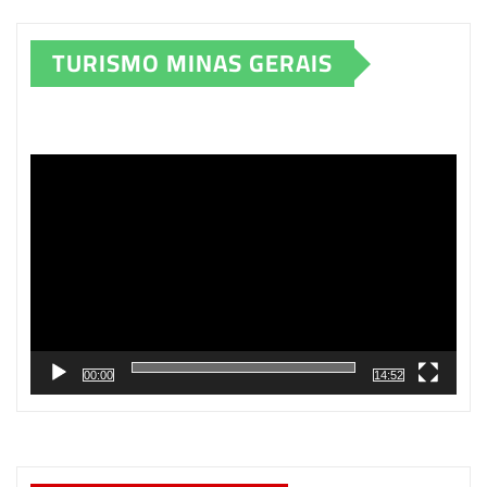
TURISMO MINAS GERAIS
Tocador
de
vídeo
00:00
14:52