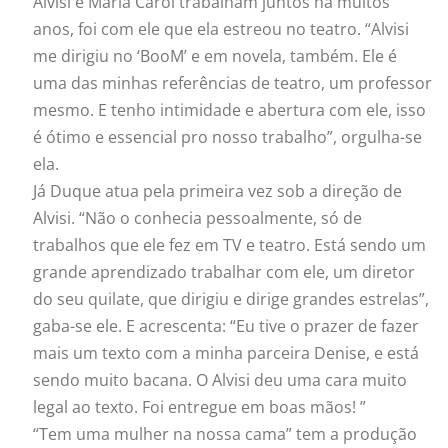
Alvisi e Maria Carol trabalham juntos há muitos
anos, foi com ele que ela estreou no teatro. “Alvisi
me dirigiu no ‘BooM’ e em novela, também. Ele é
uma das minhas referências de teatro, um professor
mesmo. E tenho intimidade e abertura com ele, isso
é ótimo e essencial pro nosso trabalho”, orgulha-se
ela.
Já Duque atua pela primeira vez sob a direção de
Alvisi. “Não o conhecia pessoalmente, só de
trabalhos que ele fez em TV e teatro. Está sendo um
grande aprendizado trabalhar com ele, um diretor
do seu quilate, que dirigiu e dirige grandes estrelas”,
gaba-se ele. E acrescenta: “Eu tive o prazer de fazer
mais um texto com a minha parceira Denise, e está
sendo muito bacana. O Alvisi deu uma cara muito
legal ao texto. Foi entregue em boas mãos! ”
“Tem uma
mulher
na nossa cama” tem a produção